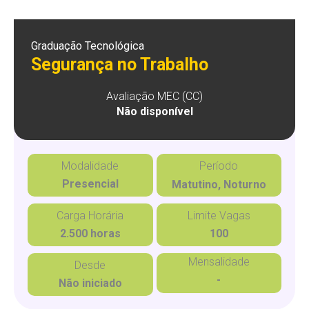
Graduação Tecnológica
Segurança no Trabalho
Avaliação MEC (CC)
Não disponível
Modalidade
Período
Presencial
Matutino, Noturno
Carga Horária
Limite Vagas
2.500 horas
100
Mensalidade
Desde
-
Não iniciado