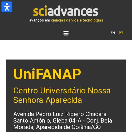
Ir
para
o
avanços em
ciências da vida e tecnologias
conteúdo
EN
PT
UniFANAP
Centro Universitário Nossa
Senhora Aparecida
Avenida Pedro Luiz Ribeiro Chácara
Santo Antônio, Gleba 04-A - Conj. Bela
Morada, Aparecida de Goiânia/GO