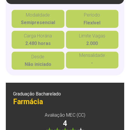
Modalidade
Período
Semipresencial
Flexível
Carga Horária
Limite Vagas
2.480 horas
2.000
Mensalidade
Desde
-
Não iniciado
Graduação Bacharelado
Farmácia
Avaliação MEC (CC)
4