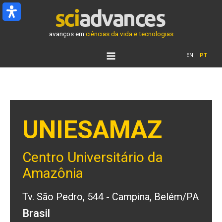
Ir
para
o
avanços em
ciências da vida e tecnologias
conteúdo
EN
PT
UNIESAMAZ
Centro Universitário da
Amazônia
Tv. São Pedro, 544 - Campina, Belém/PA
Brasil