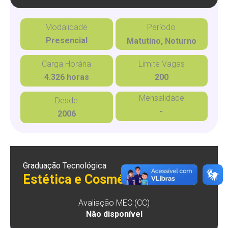
Modalidade
Período
Presencial
Matutino, Noturno
Carga Horária
Limite Vagas
4.326 horas
200
Mensalidade
Desde
-
2006
Graduação Tecnológica
Estética e Cosmética
Avaliação MEC (CC)
Não disponível