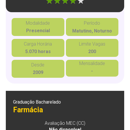
"]
Modalidade
Período
Presencial
Matutino, Noturno
Carga Horária
Limite Vagas
5.070 horas
200
Mensalidade
Desde
-
2009
Graduação Bacharelado
Farmácia
Avaliação MEC (CC)
Não disponível