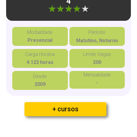
4
"]
Modalidade
Período
Presencial
Matutino, Noturno
Carga Horária
Limite Vagas
4.123 horas
200
Mensalidade
Desde
-
2009
+ cursos