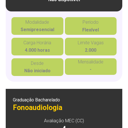
Modalidade
Período
Semipresencial
Flexível
Carga Horária
Limite Vagas
4.000 horas
2.000
Mensalidade
Desde
-
Não iniciado
Graduação Bacharelado
Fonoaudiologia
Avaliação MEC (CC)