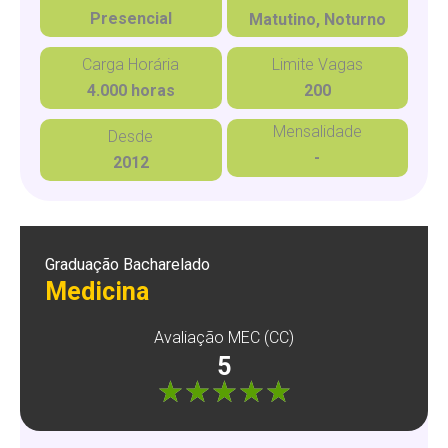
Presencial
Matutino, Noturno
Carga Horária
Limite Vagas
4.000 horas
200
Mensalidade
Desde
-
2012
Graduação Bacharelado
Medicina
Avaliação MEC (CC)
5
"]