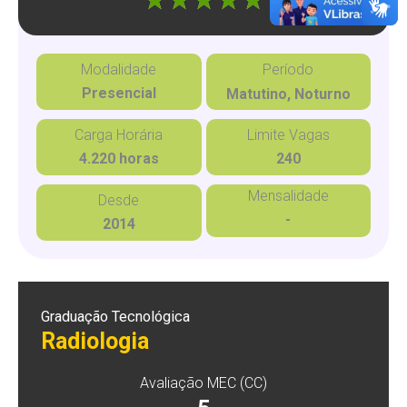
Modalidade
Período
Presencial
Matutino, Noturno
Carga Horária
Limite Vagas
4.220 horas
240
Mensalidade
Desde
-
2014
Graduação Tecnológica
Radiologia
Avaliação MEC (CC)