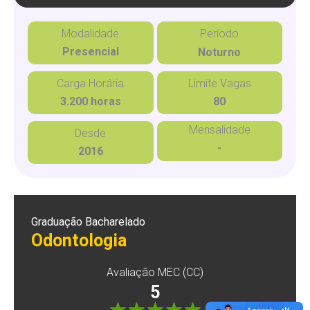
Modalidade
Período
Presencial
Noturno
Carga Horária
Limite Vagas
3.200 horas
80
Mensalidade
Desde
-
2016
Graduação Bacharelado
Odontologia
Avaliação MEC (CC)
5
"]