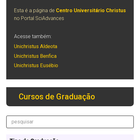
Esta é a página de
Centro Universitário Christus
no Portal SciAdvances
Acesse também:
Unichristus Aldeota
Unichristus Benfica
Unichristus Eusébio
Cursos de Graduação