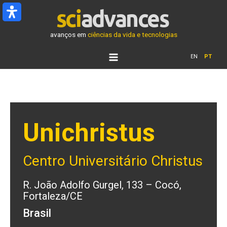
Ir
para
o
avanços em
ciências da vida e tecnologias
conteúdo
EN
PT
Unichristus
Centro Universitário Christus
R. João Adolfo Gurgel, 133 – Cocó,
Fortaleza/CE
Brasil