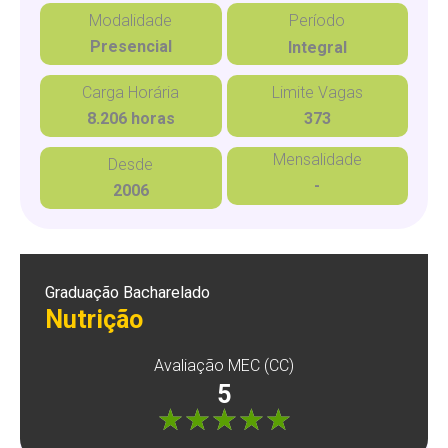
Modalidade
Período
Presencial
Integral
Carga Horária
Limite Vagas
8.206 horas
373
Mensalidade
Desde
-
2006
Graduação Bacharelado
Nutrição
Avaliação MEC (CC)
5
"]