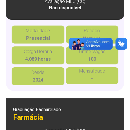
Avaliação MEC (CC)
Não disponível
Modalidade
Período
Presencial
Noturno
Carga Horária
Limite Vagas
4.089 horas
100
Mensalidade
Desde
-
2024
Graduação Bacharelado
Farmácia