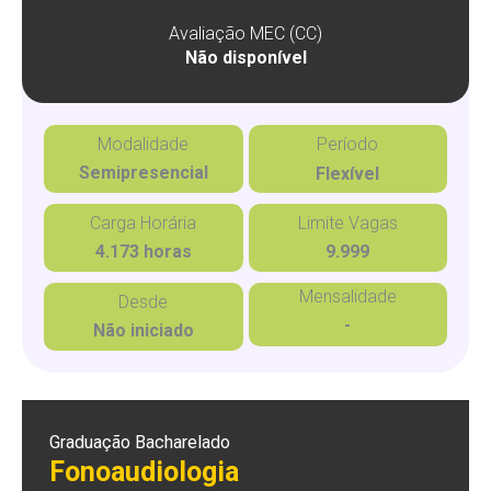
Avaliação MEC (CC)
Não disponível
Modalidade
Período
Semipresencial
Flexível
Carga Horária
Limite Vagas
4.173 horas
9.999
Mensalidade
Desde
-
Não iniciado
Graduação Bacharelado
Fonoaudiologia