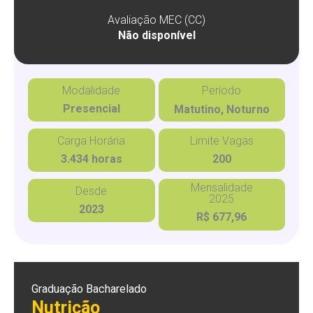
Avaliação MEC (CC)
Não disponível
Modalidade
Período
Presencial
Matutino, Noturno
Carga Horária
Limite Vagas
3.434 horas
200
Mensalidade
Desde
2025
2023
R$ 677,96
Graduação Bacharelado
Nutrição