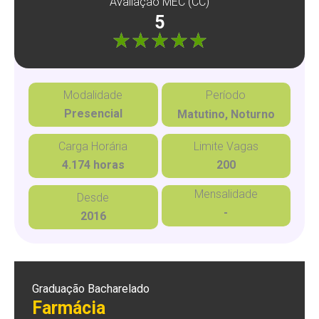
Avaliação MEC (CC)
5
"]
Modalidade
Período
Presencial
Matutino, Noturno
Carga Horária
Limite Vagas
4.174 horas
200
Mensalidade
Desde
-
2016
Graduação Bacharelado
Farmácia