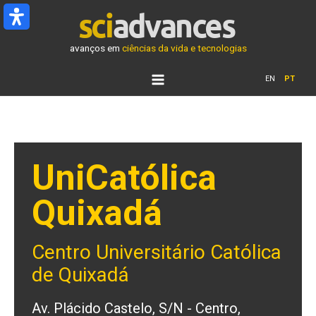
Ir
para
o
avanços em
ciências da vida e tecnologias
conteúdo
EN
PT
UniCatólica
Quixadá
Centro Universitário Católica
de Quixadá
Av. Plácido Castelo, S/N - Centro,