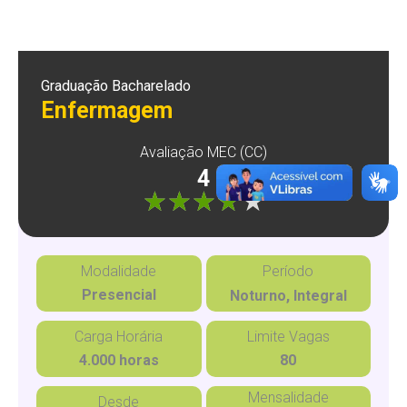
Graduação Bacharelado
Enfermagem
Avaliação MEC (CC)
4
"]
Modalidade
Período
Presencial
Noturno, Integral
Carga Horária
Limite Vagas
4.000 horas
80
Mensalidade
Desde