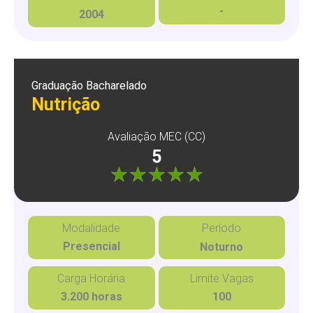
-
2004
Graduação Bacharelado
Nutrição
Avaliação MEC (CC)
5
"]
Modalidade
Período
Presencial
Noturno
Carga Horária
Limite Vagas
3.200 horas
100