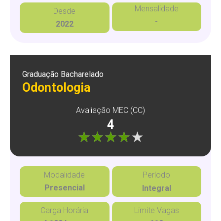
Mensalidade
Desde
-
2022
Graduação Bacharelado
Odontologia
Avaliação MEC (CC)
4
"]
Modalidade
Período
Presencial
Integral
Carga Horária
Limite Vagas