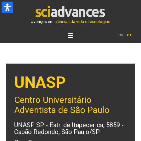
Ir
para
o
avanços em
ciências da vida e tecnologias
conteúdo
EN
PT
UNASP
Centro Universitário
Adventista de São Paulo
UNASP SP - Estr. de Itapecerica, 5859 -
Capão Redondo, São Paulo/SP