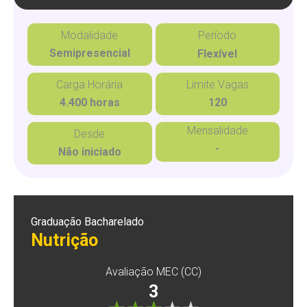
Modalidade
Período
Semipresencial
Flexível
Carga Horária
Limite Vagas
4.400 horas
120
Mensalidade
Desde
-
Não iniciado
Graduação Bacharelado
Nutrição
Avaliação MEC (CC)
3