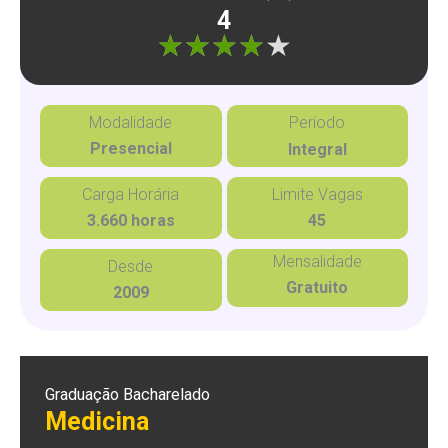
4
"]
Modalidade
Período
Presencial
Integral
Carga Horária
Limite Vagas
3.660 horas
45
Mensalidade
Desde
Gratuito
2009
Graduação Bacharelado
Medicina