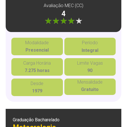
Avaliação MEC (CC)
4
"]
Modalidade
Período
Presencial
Integral
Carga Horária
Limite Vagas
7.275 horas
90
Mensalidade
Desde
Gratuito
1979
Graduação Bacharelado