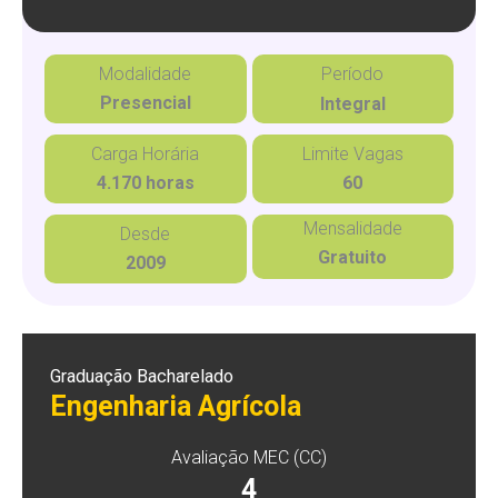
Modalidade
Período
Presencial
Integral
Carga Horária
Limite Vagas
4.170 horas
60
Mensalidade
Desde
Gratuito
2009
Graduação Bacharelado
Engenharia Agrícola
Avaliação MEC (CC)
4