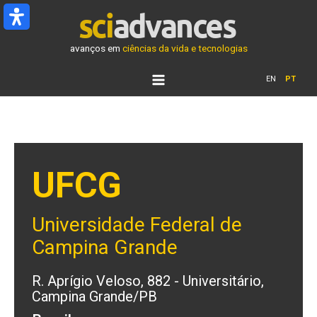
Ir
para
o
avanços em
ciências da vida e tecnologias
conteúdo
EN
PT
UFCG
Universidade Federal de
Campina Grande
R. Aprígio Veloso, 882 - Universitário,
Campina Grande/PB