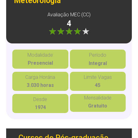
Meteorologia
Avaliação MEC (CC)
4
"]
Modalidade
Período
Presencial
Integral
Carga Horária
Limite Vagas
3.030 horas
45
Mensalidade
Desde
Gratuito
1974
Cursos de Pós-graduação