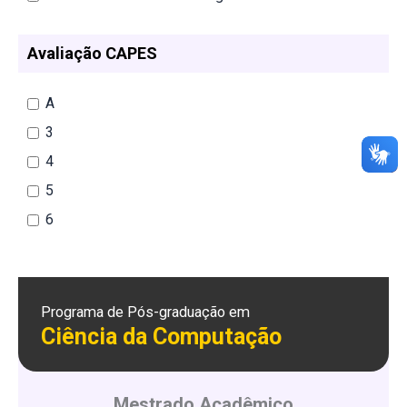
Avaliação CAPES
A
3
4
5
6
Programa de Pós-graduação em
Ciência da Computação
Mestrado Acadêmico