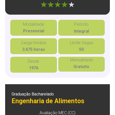
"]
Modalidade
Período
Presencial
Integral
Carga Horária
Limite Vagas
3.675 horas
50
Mensalidade
Desde
Gratuito
1976
Graduação Bacharelado
Engenharia de Alimentos
Avaliação MEC (CC)