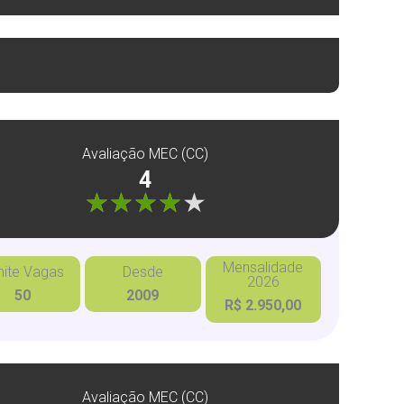
Avaliação MEC (CC)
4
"]
Mensalidade
mite Vagas
Desde
2026
50
2009
R$ 2.950,00
Avaliação MEC (CC)