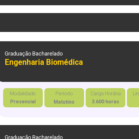
Graduação Bacharelado
Engenharia Biomédica
Modalidade
Período
Carga Horária
Li
Presencial
3.600 horas
Matutino
Graduação Bacharelado