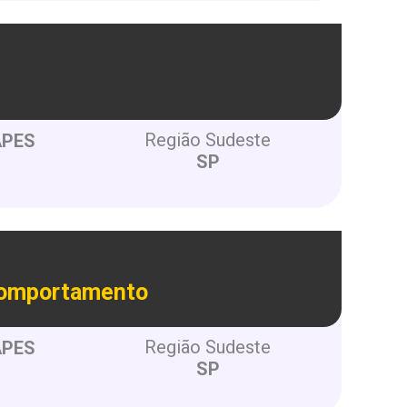
Região Sudeste
APES
SP
 Comportamento
Região Sudeste
APES
SP