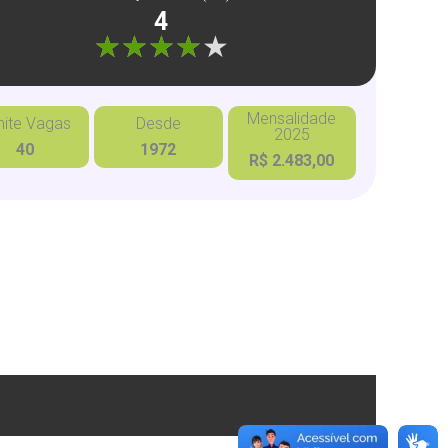
4
"]
Mensalidade
mite Vagas
Desde
2025
40
1972
R$ 2.483,00