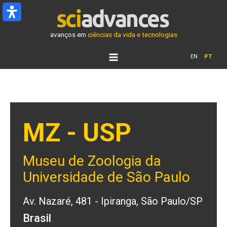
Ir
para
o
avanços em
ciências da vida e tecnologias
conteúdo
EN
PT
MZ - USP
Museu de Zoologia da
Universidade de São Paulo
Av. Nazaré, 481 - Ipiranga, São Paulo/SP
Brasil