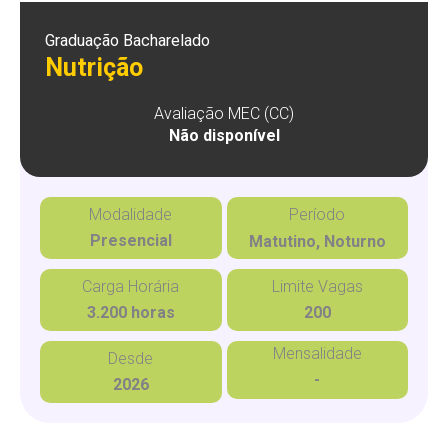
Graduação Bacharelado
Nutrição
Avaliação MEC (CC)
Não disponível
Modalidade
Período
Presencial
Matutino, Noturno
Carga Horária
Limite Vagas
3.200 horas
200
Mensalidade
Desde
-
2026