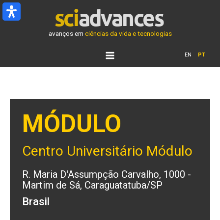
Ir
para
o
avanços em
ciências da vida e tecnologias
conteúdo
EN
PT
MÓDULO
Centro Universitário Módulo
R. Maria D'Assumpção Carvalho, 1000 -
Martim de Sá, Caraguatatuba/SP
Brasil