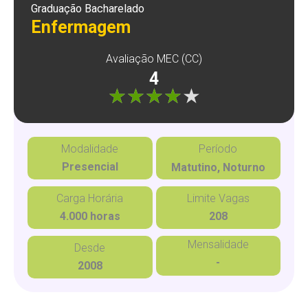
Graduação Bacharelado
Enfermagem
Avaliação MEC (CC)
4
"]
Modalidade
Período
Presencial
Matutino, Noturno
Carga Horária
Limite Vagas
4.000 horas
208
Mensalidade
Desde
-
2008