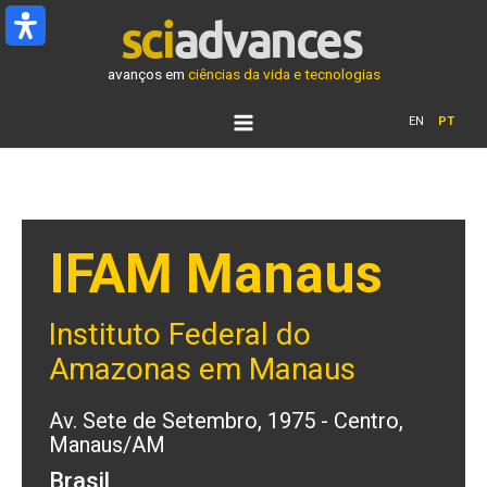
Ir
para
o
avanços em
ciências da vida e tecnologias
conteúdo
EN
PT
IFAM Manaus
Instituto Federal do
Amazonas em Manaus
Av. Sete de Setembro, 1975 - Centro,
Manaus/AM
Brasil