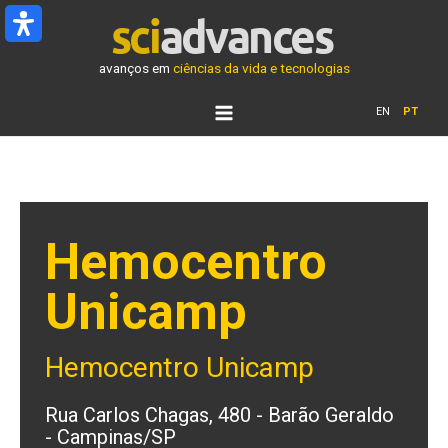
Ir
para
o
avanços em
ciências da vida e tecnologias
conteúdo
EN
PT
Hemocentro
Unicamp
Hemocentro Unicamp
Rua Carlos Chagas, 480 - Barão Geraldo
- Campinas/SP