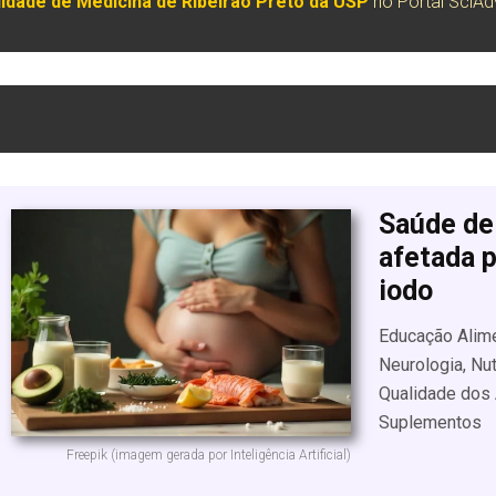
uldade de Medicina de Ribeirão Preto da USP
no Portal SciA
Saúde de
afetada 
iodo
Educação Alimen
Neurologia, Nut
Qualidade dos 
Suplementos
Freepik (imagem gerada por Inteligência Artificial)