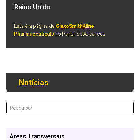
Reino Unido
Esta é a página de
GlaxoSmithKline
Pharmaceuticals
no Portal SciAdvances
Notícias
Áreas Transversais