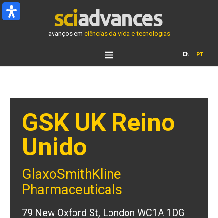
Ir
para
o
avanços em
ciências da vida e tecnologias
conteúdo
EN
PT
GSK UK Reino
Unido
GlaxoSmithKline
Pharmaceuticals
79 New Oxford St, London WC1A 1DG