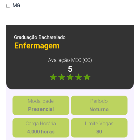
MG
Graduação Bacharelado
Enfermagem
Avaliação MEC (CC)
5
"]
Modalidade
Período
Presencial
Noturno
Carga Horária
Limite Vagas
4.000 horas
80