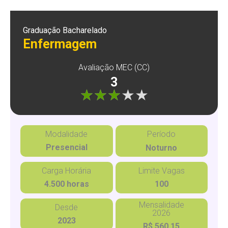
Graduação Bacharelado
Enfermagem
Avaliação MEC (CC)
3
"]
Modalidade
Período
Presencial
Noturno
Carga Horária
Limite Vagas
4.500 horas
100
Mensalidade
Desde
2026
2023
R$ 560,15