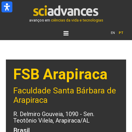
Ir
para
o
avanços em
ciências da vida e tecnologias
conteúdo
EN
PT
FSB Arapiraca
Faculdade Santa Bárbara de
Arapiraca
R. Delmiro Gouveia, 1090 - Sen.
Teotônio Vilela, Arapiraca/AL
Brasil