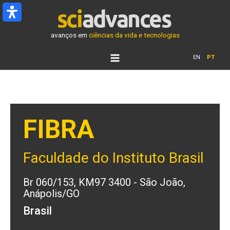
Ir
para
o
avanços em
ciências da vida e tecnologias
conteúdo
EN
PT
FIBRA
Faculdade do Instituto Brasil
Br 060/153, KM97 3400 - São João,
Anápolis/GO
Brasil