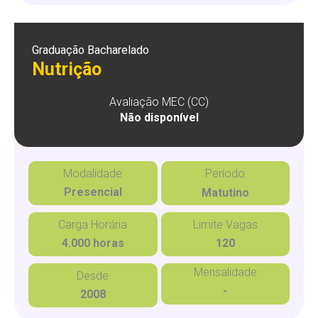
Graduação Bacharelado
Nutrição
Avaliação MEC (CC)
Não disponível
Modalidade
Período
Presencial
Matutino
Carga Horária
Limite Vagas
4.000 horas
120
Mensalidade
Desde
-
2008