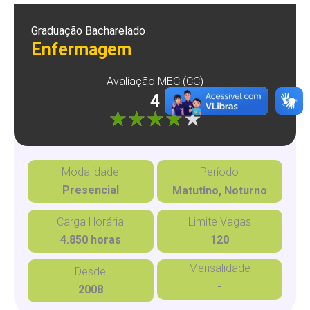
Graduação Bacharelado
Enfermagem
Avaliação MEC (CC)
4
"]
Modalidade
Período
Presencial
Matutino, Noturno
Carga Horária
Limite Vagas
4.850 horas
120
Mensalidade
Desde
-
2008