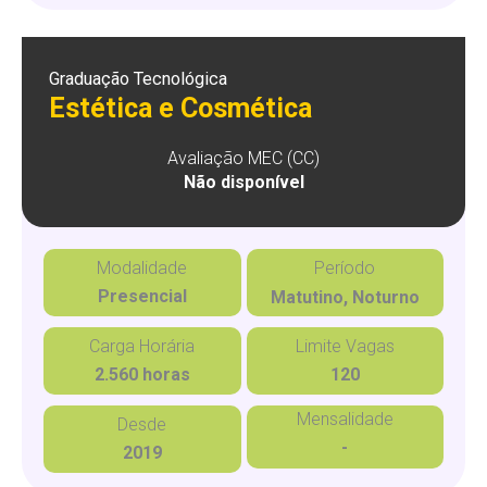
Graduação Tecnológica
Estética e Cosmética
Avaliação MEC (CC)
Não disponível
Modalidade
Período
Presencial
Matutino, Noturno
Carga Horária
Limite Vagas
2.560 horas
120
Mensalidade
Desde
-
2019