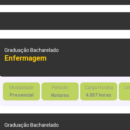
Graduação Bacharelado
Enfermagem
Modalidade
Período
Carga Horária
Li
Presencial
4.057 horas
Noturno
Graduação Bacharelado