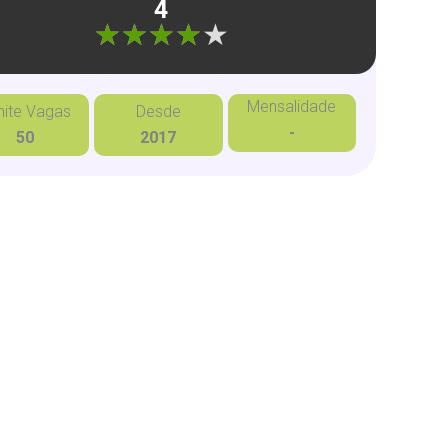
4
"]
Mensalidade
mite Vagas
Desde
-
50
2017