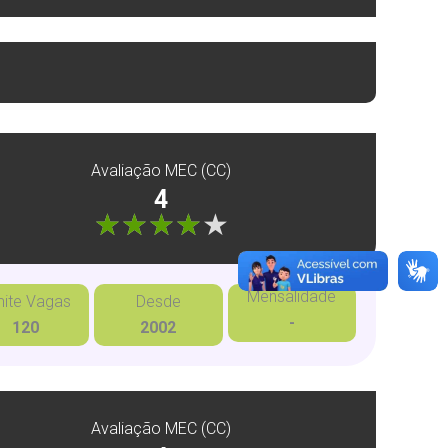
Avaliação MEC (CC)
4
"]
Mensalidade
mite Vagas
Desde
-
120
2002
Avaliação MEC (CC)