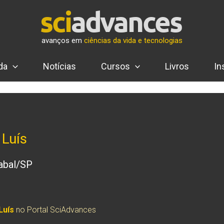
avanços em
ciências da vida e tecnologias
da
Notícias
Cursos
Livros
In
Luís
cabal/SP
Luís
no Portal SciAdvances