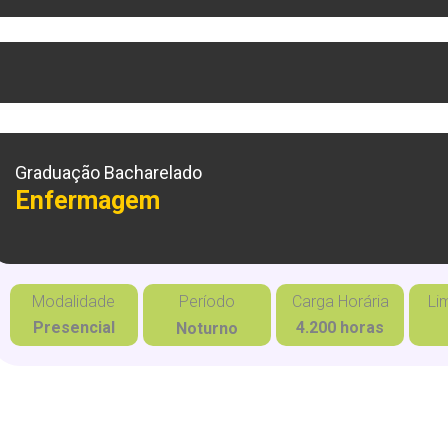
Graduação Bacharelado
Enfermagem
Modalidade
Período
Carga Horária
Li
Presencial
4.200 horas
Noturno