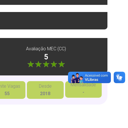
Avaliação MEC (CC)
5
"]
Mensalidade
mite Vagas
Desde
-
55
2018