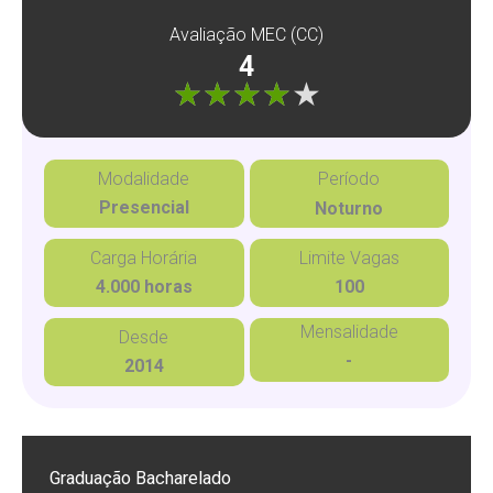
Avaliação MEC (CC)
4
"]
Modalidade
Período
Presencial
Noturno
Carga Horária
Limite Vagas
4.000 horas
100
Mensalidade
Desde
-
2014
Graduação Bacharelado