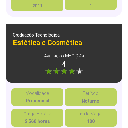
-
2011
Graduação Tecnológica
Estética e Cosmética
Avaliação MEC (CC)
4
"]
Modalidade
Período
Presencial
Noturno
Carga Horária
Limite Vagas
2.560 horas
100