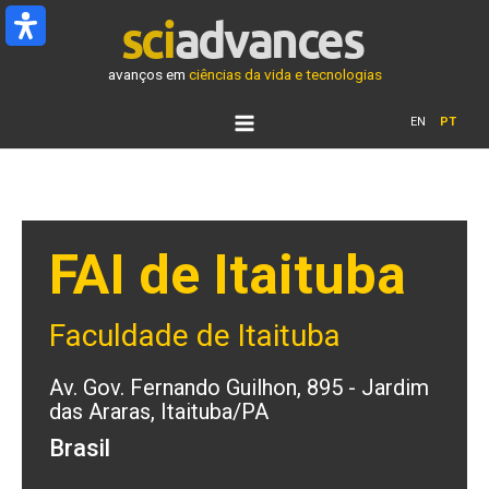
Ir
para
o
avanços em
ciências da vida e tecnologias
conteúdo
EN
PT
FAI de Itaituba
Faculdade de Itaituba
Av. Gov. Fernando Guilhon, 895 - Jardim
das Araras, Itaituba/PA
Brasil