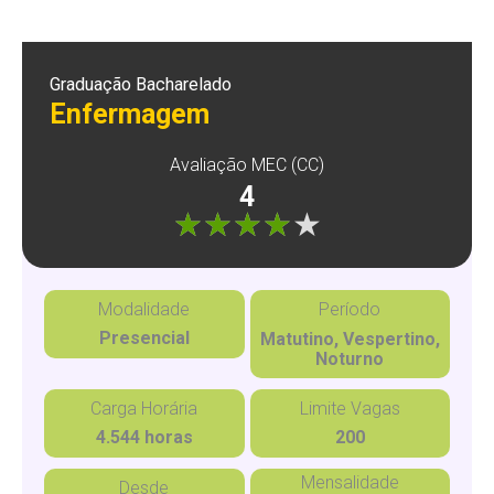
Graduação Bacharelado
Enfermagem
Avaliação MEC (CC)
4
"]
Modalidade
Período
Presencial
Matutino, Vespertino,
Noturno
Carga Horária
Limite Vagas
4.544 horas
200
Mensalidade
Desde