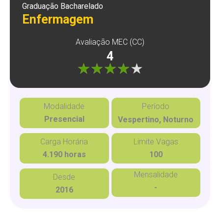
Graduação Bacharelado
Enfermagem
Avaliação MEC (CC)
4
"]
Modalidade
Período
Presencial
Vespertino, Noturno
Carga Horária
Limite Vagas
4.190 horas
100
Mensalidade
Desde
-
2016