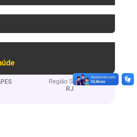
Saúde
Região Sudeste
APES
RJ