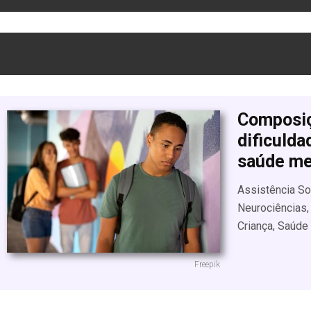
Composiçã
dificuld
saúde me
Assistência Soc
Neurociências, 
Criança, Saúde
Freepik