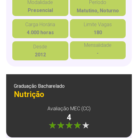
Modalidade
Período
Presencial
Matutino, Noturno
Carga Horária
Limite Vagas
4.000 horas
180
Mensalidade
Desde
-
2012
Graduação Bacharelado
Nutrição
Avaliação MEC (CC)
4
"]