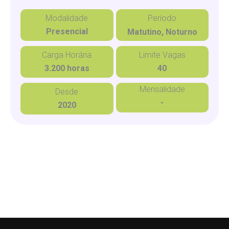
Modalidade
Período
Presencial
Matutino, Noturno
Carga Horária
Limite Vagas
3.200 horas
40
Mensalidade
Desde
-
2020