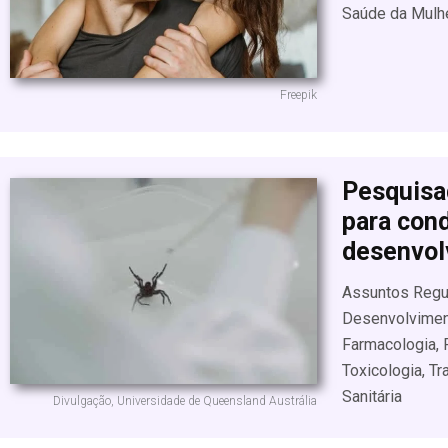
Saúde da Mulh
Freepik
Pesquisa
para cond
desenvol
Assuntos Regula
Desenvolviment
Farmacologia, F
Toxicologia, Tr
Sanitária
Divulgação, Universidade de Queensland Austrália