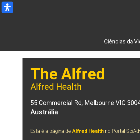
Ir
para
o
conteúdo
Ciências da Vi
The Alfred
Alfred Health
55 Commercial Rd, Melbourne VIC 300
Austrália
Esta é a página de
Alfred Health
no Portal SciA