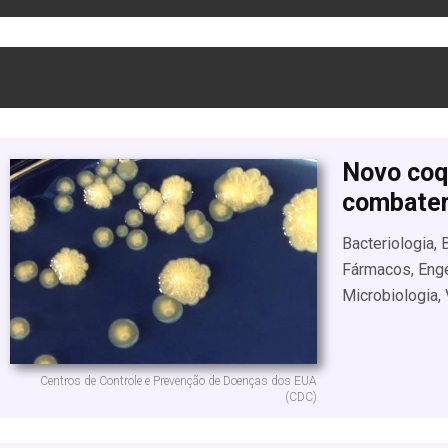
Novo coq
combater
Bacteriologia,
Fármacos, Enge
Microbiologia, 
Centros de Controle e Prevenção de Doenças dos EUA
(CDC)