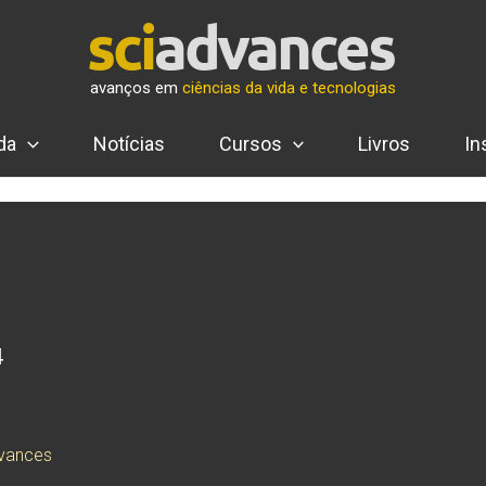
avanços em
ciências da vida e tecnologias
da
Notícias
Cursos
Livros
In
4
dvances