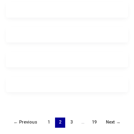
←
Previous
1
2
3
…
19
Next
→