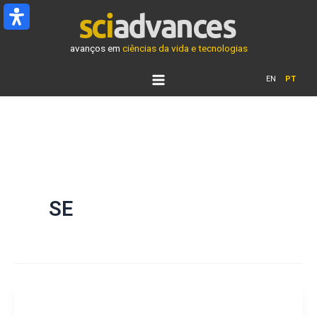
Ir
para
o
avanços em
ciências da vida e tecnologias
conteúdo
EN
PT
SE