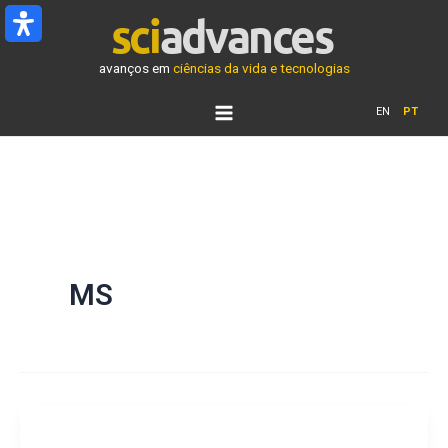
Ir
para
o
avanços em
ciências da vida e tecnologias
conteúdo
EN
PT
MS