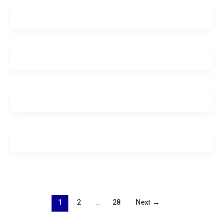
1
2
…
28
Next
→