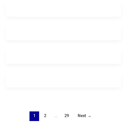
1
2
…
29
Next
→