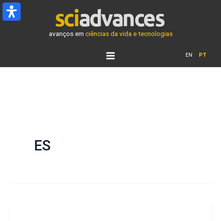
Ir
para
o
avanços em
ciências da vida e tecnologias
conteúdo
EN
PT
ES