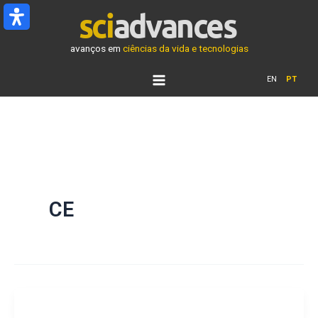
Ir
para
o
avanços em
ciências da vida e tecnologias
conteúdo
EN
PT
CE