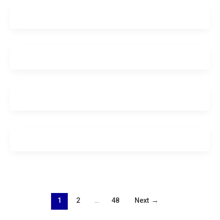
1
2
…
48
Next
→