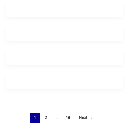
1
2
…
48
Next
→