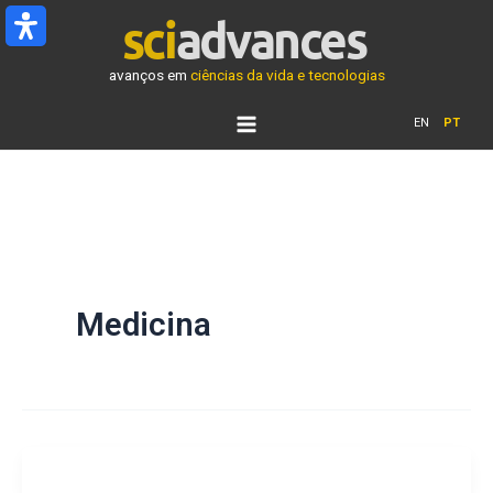
Ir
para
o
avanços em
ciências da vida e tecnologias
conteúdo
EN
PT
Medicina