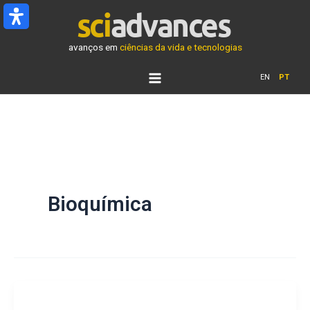
Ir
para
o
avanços em
ciências da vida e tecnologias
conteúdo
EN
PT
Bioquímica