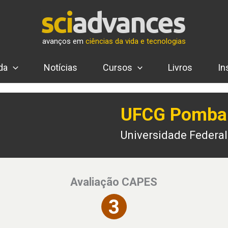
avanços em
ciências da vida e tecnologias
da
Notícias
Cursos
Livros
In
UFCG Pomba
Universidade Federa
Avaliação CAPES