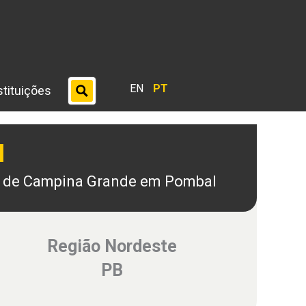
EN
PT
stituições
l
l de Campina Grande em Pombal
Região Nordeste
PB