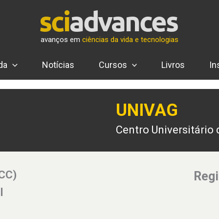
avanços em
ciências da vida e tecnologias
da
Notícias
Cursos
Livros
In
UNIVAG
Centro Universitário
(CC)
Regi
l