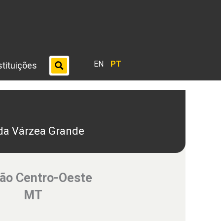
EN
PT
stituições
 da Várzea Grande
ão Centro-Oeste
MT