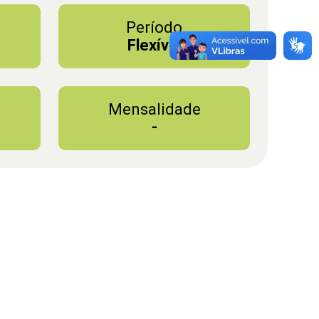
Período
l
Flexível
Mensalidade
-