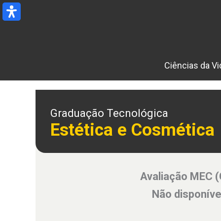
Ir
para
o
conteúdo
Ciências da Vi
Graduação Tecnológica
Estética e Cosmética
Avaliação MEC 
Não disponíve