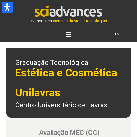
Ir
para
o
avanços em
ciências da vida e tecnologias
conteúdo
EN
PT
Graduação Tecnológica
Estética e Cosmética
Unilavras
Centro Universitário de Lavras
Avaliação MEC (CC)