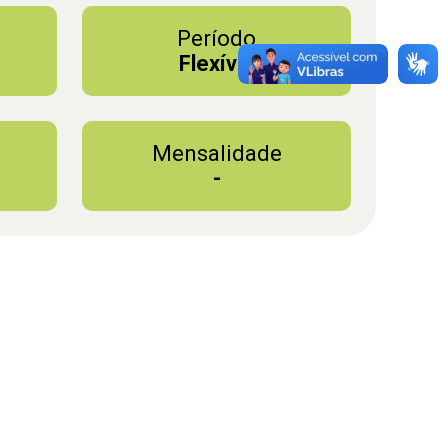
Período
l
Flexível
Mensalidade
-