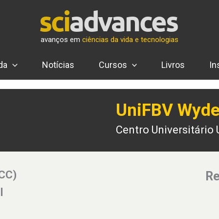
avanços em
ciências da vida e tecnologias
da
Notícias
Cursos
Livros
In
UniFBV Wyd
Centro Universitári
(CC)
Re
l