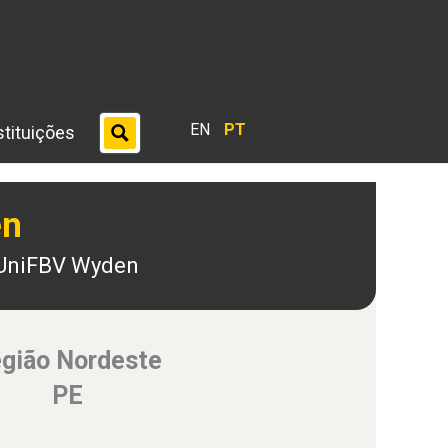
EN
PT
stituições
en
o UniFBV Wyden
gião Nordeste
PE