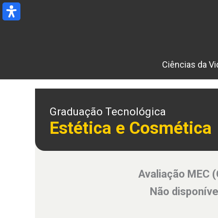
Ir
para
o
conteúdo
Ciências da Vi
Graduação Tecnológica
Estética e Cosmética
Avaliação MEC 
Não disponíve