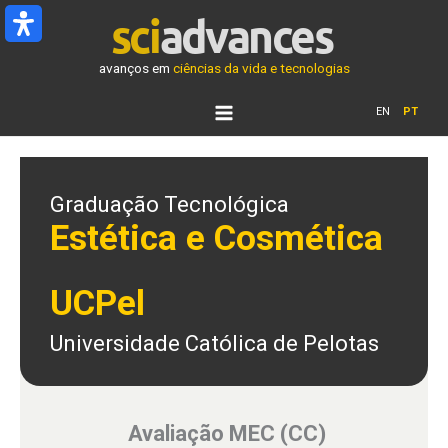
Ir
para
o
avanços em
ciências da vida e tecnologias
conteúdo
EN
PT
Graduação Tecnológica
Estética e Cosmética
UCPel
Universidade Católica de Pelotas
Avaliação MEC (CC)