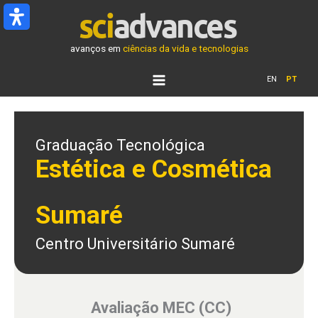
Ir
para
o
avanços em
ciências da vida e tecnologias
conteúdo
EN
PT
Graduação Tecnológica
Estética e Cosmética
Sumaré
Centro Universitário Sumaré
Avaliação MEC (CC)