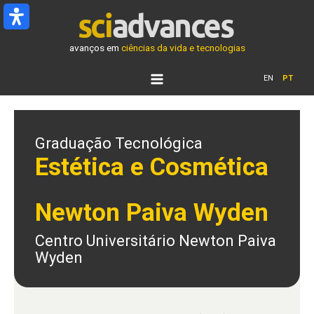
Ir
para
o
avanços em
ciências da vida e tecnologias
conteúdo
EN
PT
Graduação Tecnológica
Estética e Cosmética
Newton Paiva Wyden
Centro Universitário Newton Paiva
Wyden