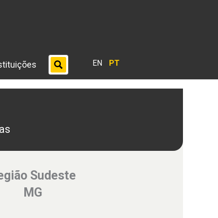
EN
PT
stituições
as
egião Sudeste
MG