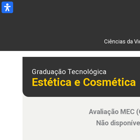
Ir
para
o
conteúdo
Ciências da Vi
Graduação Tecnológica
Estética e Cosmética
Avaliação MEC 
Não disponíve