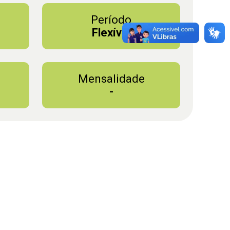
Período
l
Flexível
Mensalidade
-