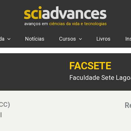
avanços em
ciências da vida e tecnologias
da
Notícias
Cursos
Livros
In
FACSETE
Faculdade Sete Lago
(CC)
R
l