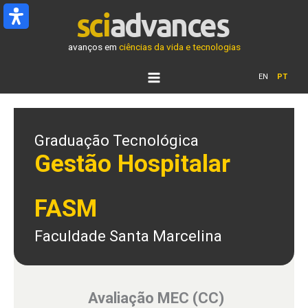
Ir
para
o
avanços em
ciências da vida e tecnologias
conteúdo
EN
PT
Graduação Tecnológica
Gestão Hospitalar
FASM
Faculdade Santa Marcelina
Avaliação MEC (CC)