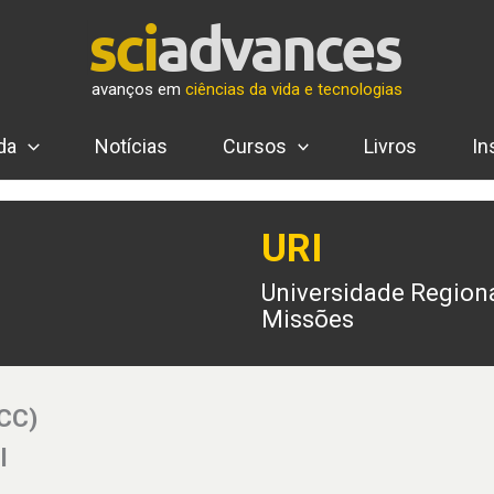
avanços em
ciências da vida e tecnologias
da
Notícias
Cursos
Livros
In
URI
Universidade Regiona
Missões
(CC)
l