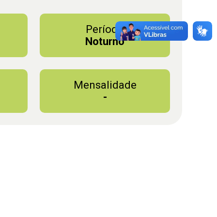
Período
Noturno
Mensalidade
-