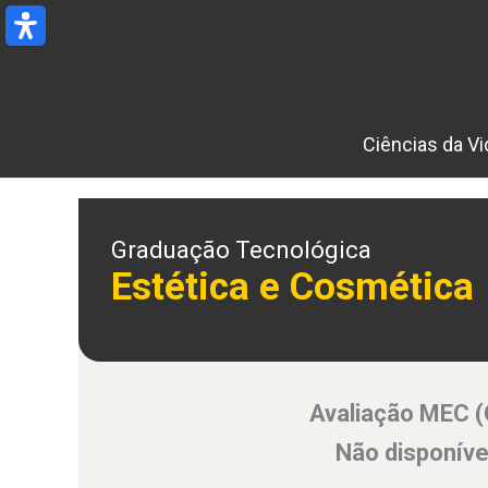
Ir
para
o
conteúdo
Ciências da Vi
Graduação Tecnológica
Estética e Cosmética
Avaliação MEC 
Não disponíve