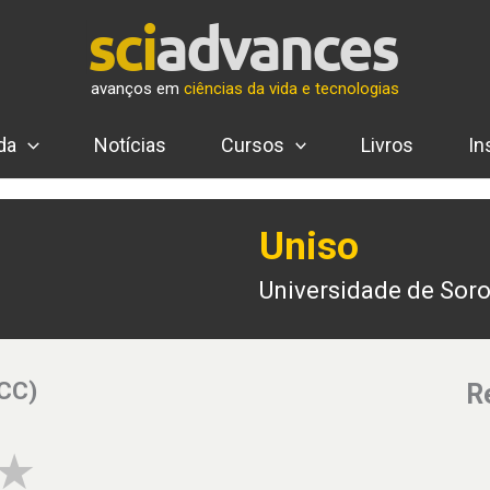
avanços em
ciências da vida e tecnologias
da
Notícias
Cursos
Livros
In
Uniso
Universidade de Sor
(CC)
R
4 of 5 stars