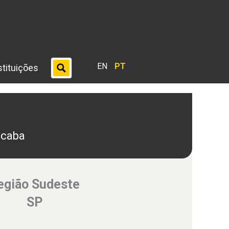
EN
PT
stituições
ocaba
egião Sudeste
SP