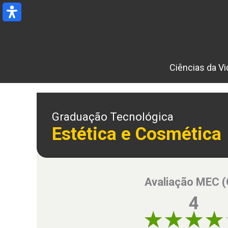
Ir
para
o
conteúdo
Ciências da Vi
Graduação Tecnológica
Estética e Cosmética
Avaliação MEC 
4