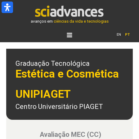
Ir
para
o
avanços em
ciências da vida e tecnologias
conteúdo
EN
PT
Graduação Tecnológica
Estética e Cosmética
UNIPIAGET
Centro Universitário PIAGET
Avaliação MEC (CC)