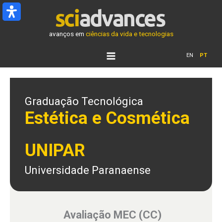
Ir
para
o
avanços em
ciências da vida e tecnologias
conteúdo
EN
PT
Graduação Tecnológica
Estética e Cosmética
UNIPAR
Universidade Paranaense
Avaliação MEC (CC)