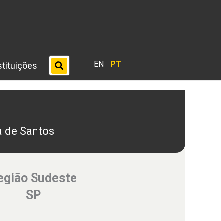
EN
PT
stituições
a de Santos
egião Sudeste
SP