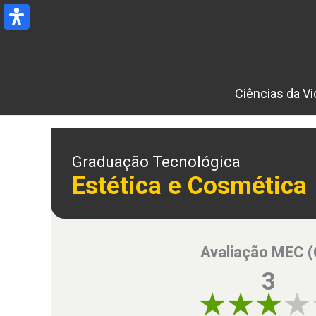
Ir
para
o
conteúdo
Ciências da Vi
Graduação Tecnológica
Estética e Cosmética
Avaliação MEC 
3