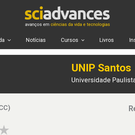
avanços em
ciências da vida e tecnologias
da
Notícias
Cursos
Livros
In
UNIP Santos
Universidade Paulist
(CC)
R
3 of 5 stars