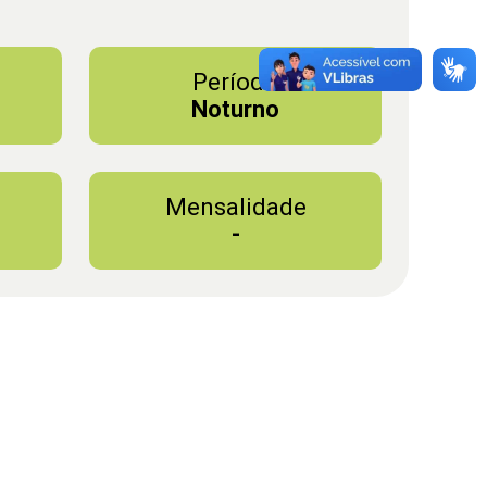
Período
Noturno
Mensalidade
-