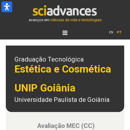
Ir
para
o
avanços em
ciências da vida e tecnologias
conteúdo
EN
PT
Graduação Tecnológica
Estética e Cosmética
UNIP Goiânia
Universidade Paulista de Goiânia
Avaliação MEC (CC)