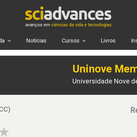
avanços em
ciências da vida e tecnologias
da
Notícias
Cursos
Livros
In
Uninove Mem
Universidade Nove d
(CC)
R
4 of 5 stars