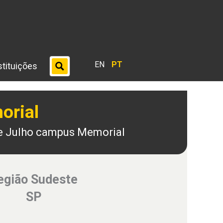
EN
PT
stituições
orial
e Julho campus Memorial
egião Sudeste
SP