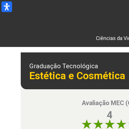
Ir
para
o
conteúdo
Ciências da Vi
Graduação Tecnológica
Estética e Cosmética
Avaliação MEC 
4