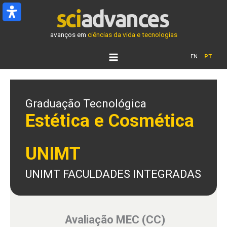
Ir
para
o
avanços em
ciências da vida e tecnologias
conteúdo
EN
PT
Graduação Tecnológica
Estética e Cosmética
UNIMT
UNIMT FACULDADES INTEGRADAS
Avaliação MEC (CC)