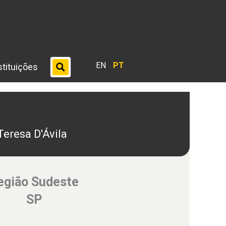
EN
PT
stituições
Teresa D'Ávila
egião Sudeste
SP