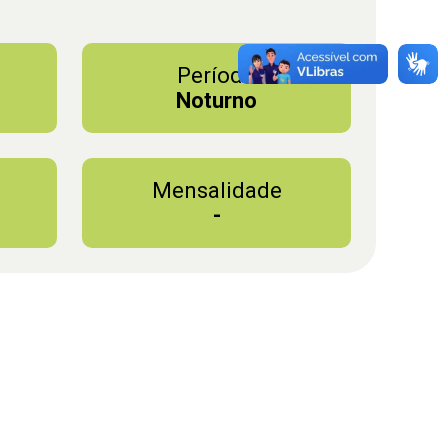
Período
Noturno
Mensalidade
-