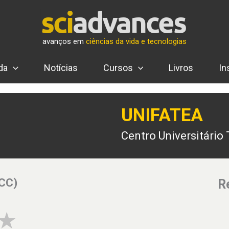
avanços em
ciências da vida e tecnologias
da
Notícias
Cursos
Livros
In
UNIFATEA
Centro Universitário 
(CC)
R
4 of 5 stars