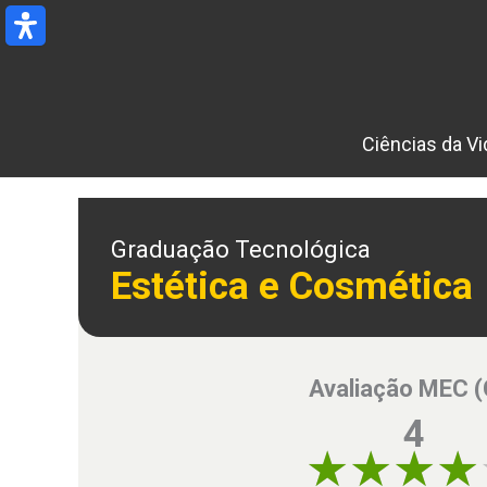
Ir
para
o
conteúdo
Ciências da Vi
Graduação Tecnológica
Estética e Cosmética
Avaliação MEC 
4